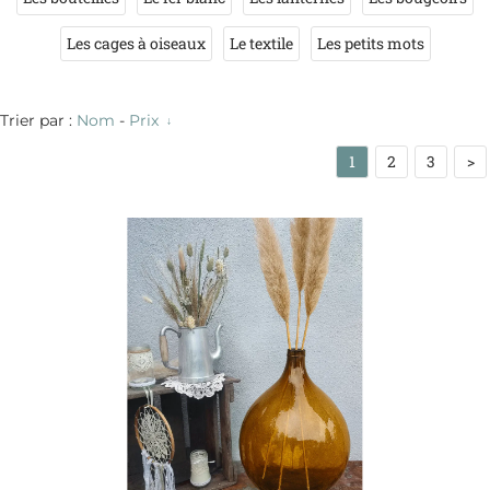
Les cages à oiseaux
Le textile
Les petits mots
Trier par :
Nom
-
Prix
1
2
3
>