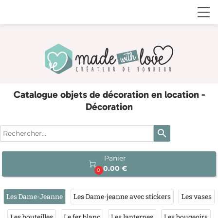
Catalogue objets de décoration en location -
Décoration
search
Panier

0.00 €
0
Les Dame-Jeanne
Les Dame-jeanne avec stickers
Les vases
Les bouteilles
Le fer blanc
Les lanternes
Les bougeoirs