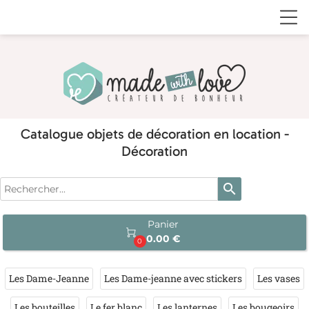
Catalogue objets de décoration en location -
Décoration
search
Panier

0.00 €
0
Les Dame-Jeanne
Les Dame-jeanne avec stickers
Les vases
Les bouteilles
Le fer blanc
Les lanternes
Les bougeoirs