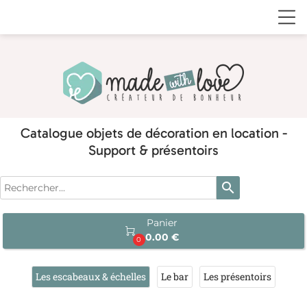
Catalogue objets de décoration en location -
Support & présentoirs
search
Panier

0.00 €
0
Les escabeaux & échelles
Le bar
Les présentoirs