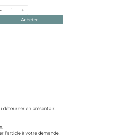
-
+
Acheter
u détourner en présentoir.
e.
 l’article à votre demande.