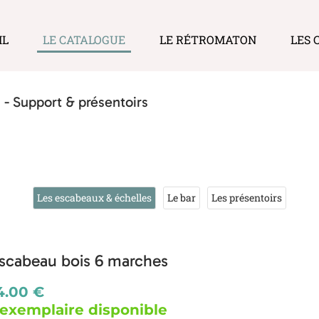
IL
LE CATALOGUE
LE RÉTROMATON
LES 
 - Support & présentoirs
Les escabeaux & échelles
Le bar
Les présentoirs
scabeau bois 6 marches
4.00 €
 exemplaire disponible