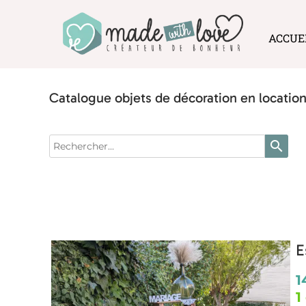
ACCUE
Catalogue objets de décoration en location
search
E
1
1