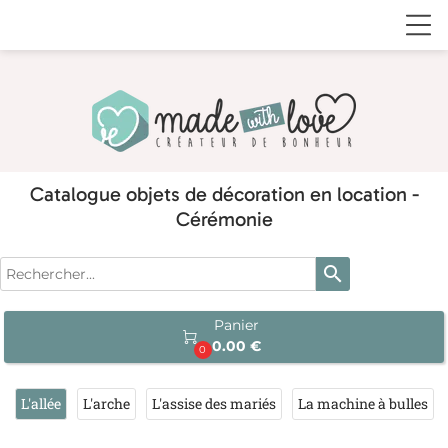
Catalogue objets de décoration en location -
Cérémonie
search
Panier

0.00 €
0
L'allée
L'arche
L'assise des mariés
La machine à bulles