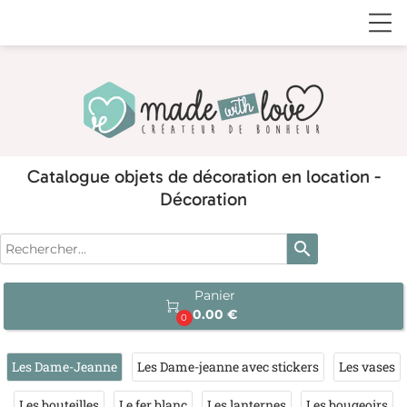
Catalogue objets de décoration en location -
Décoration
search
Panier

0.00 €
0
Les Dame-Jeanne
Les Dame-jeanne avec stickers
Les vases
Les bouteilles
Le fer blanc
Les lanternes
Les bougeoirs