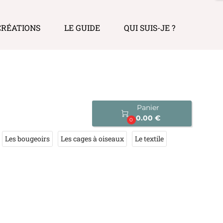
CRÉATIONS
LE GUIDE
QUI SUIS-JE ?
Panier

0.00 €
0
Les bougeoirs
Les cages à oiseaux
Le textile