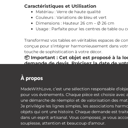
Caractéristiques et Utilisation
Matériau : Verre de haute qualité
Couleurs : Variations de bleu et vert
Dimensions : Hauteur 26 cm – Ø 26 cm
Usage : Parfaite pour les centres de table o
Transformez vos tables en véritables espaces de con
conçue pour s'intégrer harmonieusement dans votre 
touche de sophistication à votre décor.
📦 Important :
Cet objet est proposé à la l
demande de devis. Précisez la date de vot
À propos
MadeWithLove, c’est une sélection responsable d’obje
pour vos événements. Chaque pièce est choisie avec a
une démarche de réemploi et de valorisation des mati
Je privilégie les lignes simples, les associations harm
objets qui ont une histoire. Chaque demande est trait
dans un esprit artisanal. Vous composez, je vous ac
souplesse, attention et beaucoup d’amour.