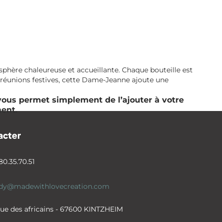
phère chaleureuse et accueillante. Chaque bouteille est
 réunions festives, cette Dame-Jeanne ajoute une
” vous permet simplement de l’ajouter à votre
ent.
acter
80.35.70.51
ndy@madewithlovecreation.com
rue des africains - 67600 KINTZHEIM