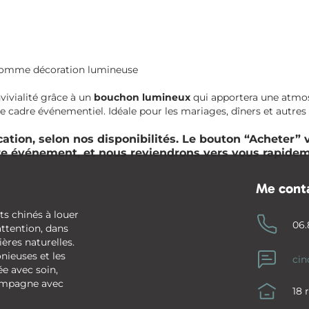
u comme décoration lumineuse
vivialité grâce à un
bouchon lumineux
qui apportera une atmos
cadre événementiel. Idéale pour les mariages, dîners et autres
ocation, selon nos disponibilités. Le bouton “Acheter
re événement, et nous reviendrons vers vous rapidem
Me cont
ts chinés à louer
06.
ttention, dans
ères naturelles.
onieuses et les
ci
ée avec soin,
compagne avec
18 