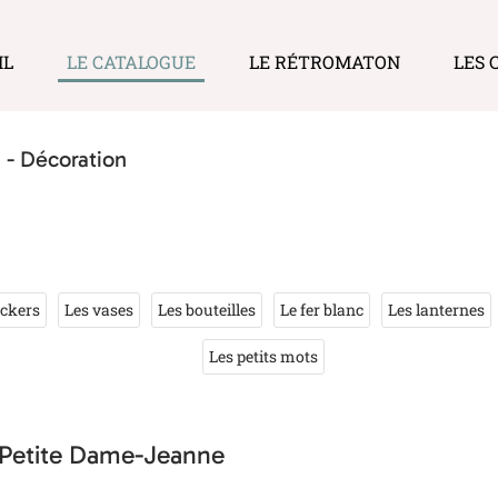
IL
LE CATALOGUE
LE RÉTROMATON
LES 
 - Décoration
ickers
Les vases
Les bouteilles
Le fer blanc
Les lanternes
Les petits mots
Petite Dame-Jeanne