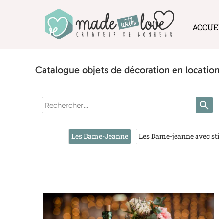
ACCUE
Catalogue objets de décoration en location
search
Les Dame-Jeanne
Les Dame-jeanne avec st